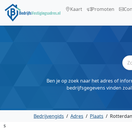
Kaart
Promoten
Con
Ben je op zoek naar het adres of infor
bedrijfsgegevens vinden zoal
Bedrijvengids
/
Adres
/
Plaats
/
Rotterda
s