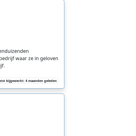
ienduizenden
edrijf waar ze in geloven
jf.
atst bijgewerkt: 4 maanden geleden