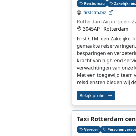
Reisbureau
Zakelijk r
firstctm.biz
Rotterdam Airportplein 2
3045AP
Rotterdam
First CTM, een Zakelijke
gemaakte reiservaringen.
besparingen en verbeterin
kracht van high-end serv
verwachtingen van onze kl
Met een toegewijd team va
reisdiensten bieden wij d
Bekijk profiel
Taxi Rotterdam cen
Vervoer
Personenvervo