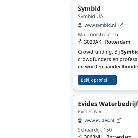
Symbid
Symbid UA
www.symbid.nl
Marconistraat 16
3029AK
Rotterdam
Crowdfunding. Bij
Symbi
crowdfunders en professi
en worden aandeelhouder.
Bekijk profiel
Evides Waterbedrij
Evides N.V.
www.evides.nl
Schaardijk 150
3063NH
Rotterdam