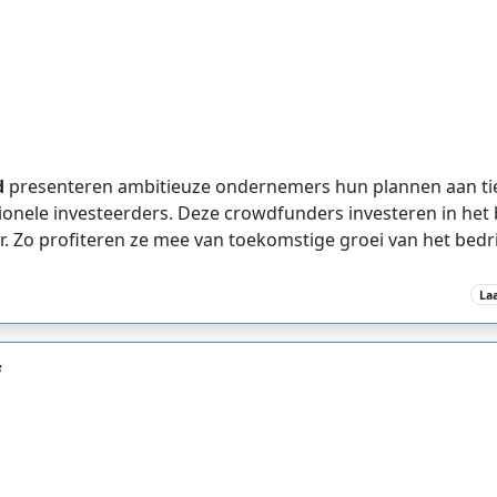
d
presenteren ambitieuze ondernemers hun plannen aan t
onele investeerders. Deze crowdfunders investeren in het b
 Zo profiteren ze mee van toekomstige groei van het bedri
La
f