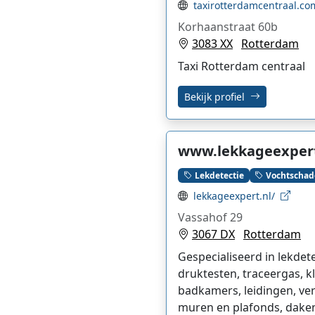
taxirotterdamcentraal.c
Korhaanstraat 60b
3083 XX
Rotterdam
Taxi Rotterdam centraal
Bekijk profiel
www.lekkageexpert
Lekdetectie
Vochtschad
lekkageexpert.nl/
Vassahof 29
3067 DX
Rotterdam
Gespecialiseerd in lekde
druktesten, traceergas, k
badkamers, leidingen, v
muren en plafonds, daken