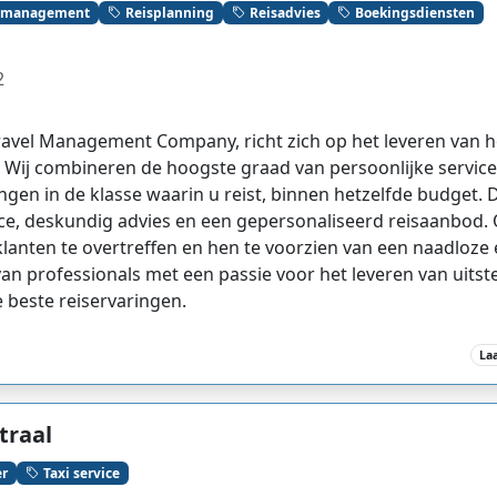
eismanagement
Reisplanning
Reisadvies
Boekingsdiensten
2
 Travel Management Company, richt zich op het leveren van
 Wij combineren de hoogste graad van persoonlijke service
gen in de klasse waarin u reist, binnen hetzelfde budget. D
ice, deskundig advies en een gepersonaliseerd reisaanbod. 
anten te overtreffen en hen te voorzien van een naadloze e
n professionals met een passie voor het leveren van uitst
e beste reiservaringen.
La
traal
er
Taxi service