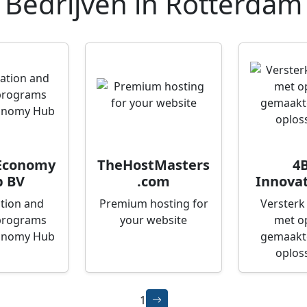
Bedrijven in
Rotterdam
 Economy
TheHostMasters
4B
 BV
.com
Innovat
tion and
Premium hosting for
Versterk 
programs
your website
met o
conomy Hub
gemaakte
oplos
1