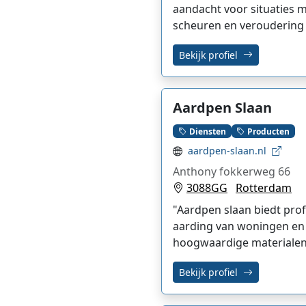
aandacht voor situaties 
scheuren en veroudering v
Bekijk profiel
Aardpen Slaan
Diensten
Producten
aardpen-slaan.nl
Anthony fokkerweg 66
3088GG
Rotterdam
"Aardpen slaan biedt profe
aarding van woningen en b
hoogwaardige materialen.
Bekijk profiel