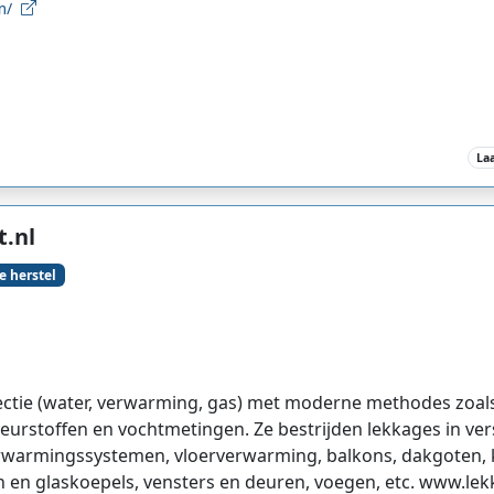
om/
La
.nl
e herstel
tectie (water, verwarming, gas) met moderne methodes zoal
leurstoffen en vochtmetingen. Ze bestrijden lekkages in vers
erwarmingssystemen, vloerverwarming, balkons, dakgoten,
 en glaskoepels, vensters en deuren, voegen, etc. www.lek