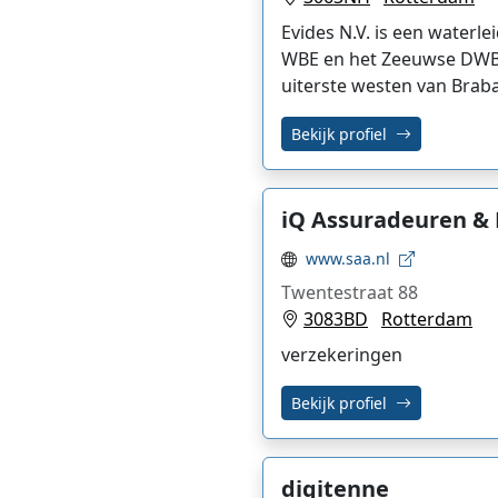
Evides N.V. is een waterle
WBE en het Zeeuwse DWB. E
uiterste westen van Braba
Bekijk profiel
iQ Assuradeuren & 
www.saa.nl
Twentestraat 88
3083BD
Rotterdam
verzekeringen
Bekijk profiel
digitenne