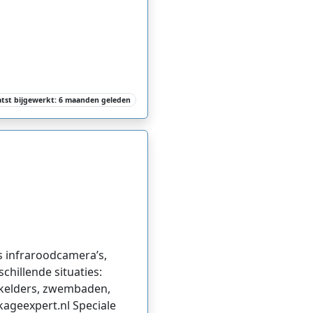
atst bijgewerkt: 6 maanden geleden
s infraroodcamera’s,
chillende situaties:
 kelders, zwembaden,
kageexpert.nl Speciale