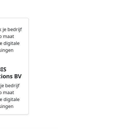
IS
ions BV
je bedrijf
p maat
 digitale
singen