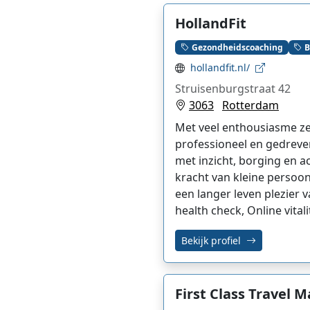
HollandFit
Gezondheidscoaching
B
hollandfit.nl/
Struisenburgstraat 42
3063
Rotterdam
Met veel enthousiasme zet
professioneel en gedreven
met inzicht, borging en ac
kracht van kleine persoo
een langer leven plezier
health check, Online vit
Bekijk profiel
First Class Travel