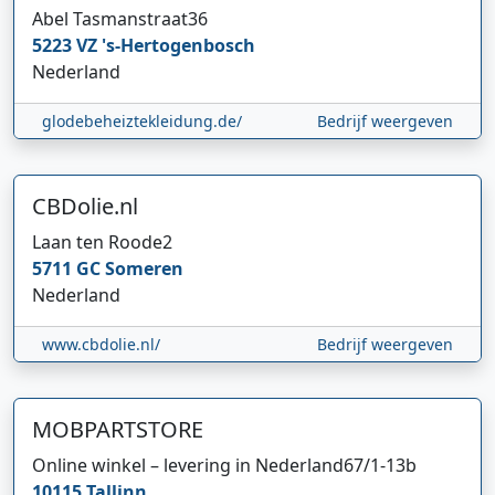
Abel Tasmanstraat
36
5223 VZ
's-Hertogenbosch
Nederland
glodebeheiztekleidung.de/
Bedrijf weergeven
CBDolie.nl
Laan ten Roode
2
5711 GC
Someren
Nederland
www.cbdolie.nl/
Bedrijf weergeven
MOBPARTSTORE
Online winkel – levering in Nederland
67/1-13b
10115
Tallinn