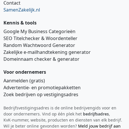
Contact
SamenZakelijk.nl
Kennis & tools
Google My Business Categorieën
SEO Titelchecker & Woordenteller
Random Wachtwoord Generator
Zakelijke e‑mailhandtekening generator
Domeinnaam checker & generator
Voor ondernemers
Aanmelden (gratis)
Advertentie‑ en promotiepakketten
Zoek bedrijven op vestigingsadres
Bedrijfsvestigingsadres is de online bedrijvengids voor en
Hi 👋 We horen graag uw feedback!
door ondernemers. Vind op één plek het
bedrijfsadres
,
KvK‑nummer, website, producten en diensten van elk bedrijf.
Wil je beter online gevonden worden?
Meld jouw bedrijf aan