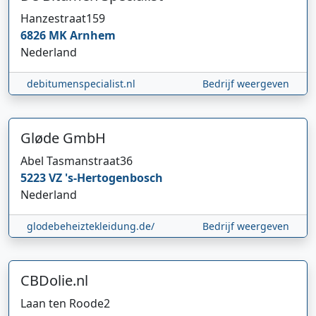
Hanzestraat
159
6826 MK
Arnhem
Nederland
debitumenspecialist.nl
Bedrijf weergeven
Gløde GmbH
Abel Tasmanstraat
36
5223 VZ
's-Hertogenbosch
Nederland
glodebeheiztekleidung.de/
Bedrijf weergeven
CBDolie.nl
Laan ten Roode
2