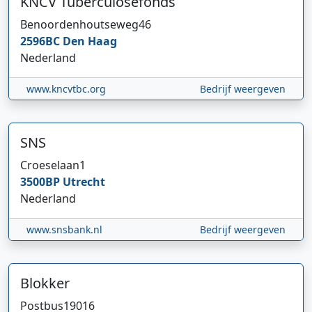
KNCV Tuberculosefonds
Benoordenhoutseweg
46
2596BC
Den Haag
Nederland
www.kncvtbc.org
Bedrijf weergeven
SNS
Croeselaan
1
3500BP
Utrecht
Nederland
www.snsbank.nl
Bedrijf weergeven
Blokker
Postbus
19016