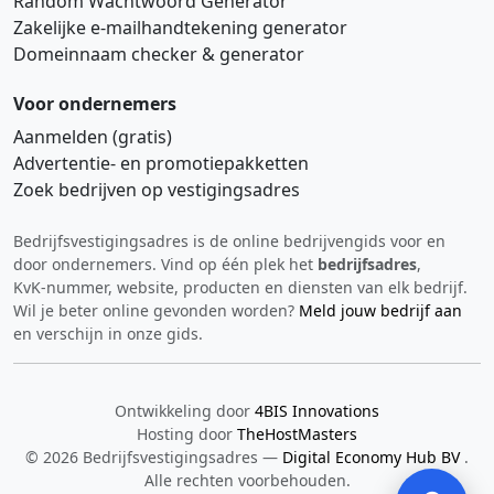
Random Wachtwoord Generator
Zakelijke e‑mailhandtekening generator
Domeinnaam checker & generator
Voor ondernemers
Aanmelden (gratis)
Advertentie‑ en promotiepakketten
Zoek bedrijven op vestigingsadres
Bedrijfsvestigingsadres is de online bedrijvengids voor en
Hi 👋 We horen graag uw feedback!
door ondernemers. Vind op één plek het
bedrijfsadres
,
KvK‑nummer, website, producten en diensten van elk bedrijf.
Wil je beter online gevonden worden?
Meld jouw bedrijf aan
en verschijn in onze gids.
Ontwikkeling door
4BIS Innovations
Hosting door
TheHostMasters
Verstuur
© 2026 Bedrijfsvestigingsadres —
Digital Economy Hub BV
.
Alle rechten voorbehouden.