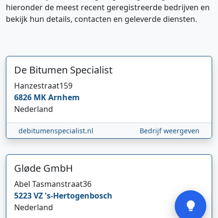
hieronder de meest recent geregistreerde bedrijven en
bekijk hun details, contacten en geleverde diensten.
De Bitumen Specialist
Hanzestraat
159
Hi 👋 We horen graag uw feedback!
6826 MK
Arnhem
Nederland
debitumenspecialist.nl
Bedrijf weergeven
Gløde GmbH
Abel Tasmanstraat
36
Verstuur
5223 VZ
's-Hertogenbosch
Nederland