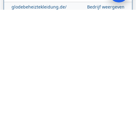
glodebeheiztekleidung.de/
Bedrijf weergeven
CBDolie.nl
Laan ten Roode
2
5711 GC
Someren
Nederland
www.cbdolie.nl/
Bedrijf weergeven
MOBPARTSTORE
Online winkel – levering in Nederland
67/1-13b
10115
Tallinn
Estland
www.mobpartstore.nl/
Bedrijf weergeven