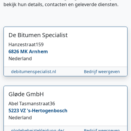
bekijk hun details, contacten en geleverde diensten.
De Bitumen Specialist
Hanzestraat
159
6826 MK
Arnhem
Nederland
debitumenspecialist.nl
Bedrijf weergeven
Gløde GmbH
Abel Tasmanstraat
36
5223 VZ
's-Hertogenbosch
Nederland
glodebeheiztekleidung.de/
Bedrijf weergeven