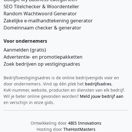
SEO Titelchecker & Woordenteller
Random Wachtwoord Generator
Zakelijke e‑mailhandtekening generator
Domeinnaam checker & generator
Voor ondernemers
Aanmelden (gratis)
Advertentie‑ en promotiepakketten
Zoek bedrijven op vestigingsadres
Bedrijfsvestigingsadres is de online bedrijvengids voor en
Hi 👋 We horen graag uw feedback!
door ondernemers. Vind op één plek het
bedrijfsadres
,
KvK‑nummer, website, producten en diensten van elk bedrijf.
Wil je beter online gevonden worden?
Meld jouw bedrijf aan
en verschijn in onze gids.
Ontwikkeling door
4BIS Innovations
Hosting door
TheHostMasters