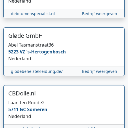
Nederland
debitumenspecialist.nl
Bedrijf weergeven
Gløde GmbH
Abel Tasmanstraat
36
5223 VZ
's-Hertogenbosch
Nederland
glodebeheiztekleidung.de/
Bedrijf weergeven
CBDolie.nl
Laan ten Roode
2
5711 GC
Someren
Nederland