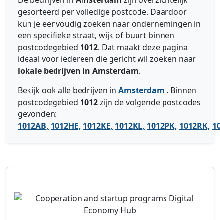
De bedrijven in
Amsterdam
zijn overzichtelijk
gesorteerd per volledige postcode. Daardoor
kun je eenvoudig zoeken naar ondernemingen in
een specifieke straat, wijk of buurt binnen
postcodegebied
1012
. Dat maakt deze pagina
ideaal voor iedereen die gericht wil zoeken naar
lokale bedrijven in Amsterdam
.
Bekijk ook alle bedrijven in
Amsterdam
. Binnen
postcodegebied
1012
zijn de volgende postcodes
gevonden:
1012AB,
1012HE,
1012KE,
1012KL,
1012PK,
1012RK,
1