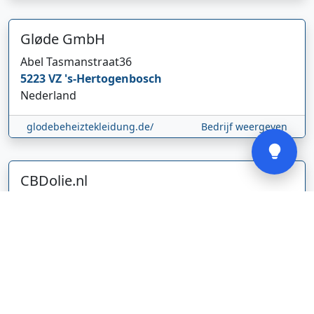
Gløde GmbH
Abel Tasmanstraat
36
5223 VZ
's-Hertogenbosch
Nederland
Verstuur
glodebeheiztekleidung.de/
Bedrijf weergeven
CBDolie.nl
Laan ten Roode
2
5711 GC
Someren
Nederland
www.cbdolie.nl/
Bedrijf weergeven