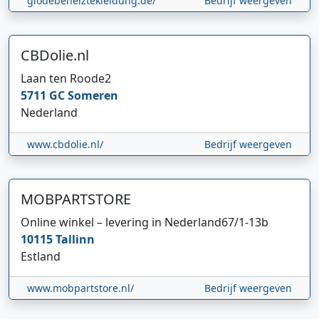
glodebeheiztekleidung.de/
Bedrijf weergeven
CBDolie.nl
Laan ten Roode
2
5711 GC
Someren
Nederland
www.cbdolie.nl/
Bedrijf weergeven
MOBPARTSTORE
Online winkel – levering in Nederland
67/1-13b
10115
Tallinn
Estland
www.mobpartstore.nl/
Bedrijf weergeven