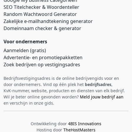
SEO Titelchecker & Woordenteller
Random Wachtwoord Generator
Zakelijke e‑mailhandtekening generator
Domeinnaam checker & generator
Voor ondernemers
Aanmelden (gratis)
Advertentie‑ en promotiepakketten
Zoek bedrijven op vestigingsadres
Bedrijfsvestigingsadres is de online bedrijvengids voor en
Hi 👋 We horen graag uw feedback!
door ondernemers. Vind op één plek het
bedrijfsadres
,
KvK‑nummer, website, producten en diensten van elk bedrijf.
Wil je beter online gevonden worden?
Meld jouw bedrijf aan
en verschijn in onze gids.
Ontwikkeling door
4BIS Innovations
Hosting door
TheHostMasters