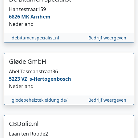
Hanzestraat
159
6826 MK
Arnhem
Nederland
debitumenspecialist.nl
Bedrijf weergeven
Gløde GmbH
Abel Tasmanstraat
36
5223 VZ
's-Hertogenbosch
Nederland
glodebeheiztekleidung.de/
Bedrijf weergeven
CBDolie.nl
Laan ten Roode
2