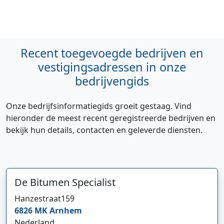
Recent toegevoegde bedrijven en
vestigingsadressen in onze
bedrijvengids
Onze bedrijfsinformatiegids groeit gestaag. Vind
hieronder de meest recent geregistreerde bedrijven en
bekijk hun details, contacten en geleverde diensten.
De Bitumen Specialist
Hi 👋 We horen graag uw feedback!
Hanzestraat
159
6826 MK
Arnhem
Nederland