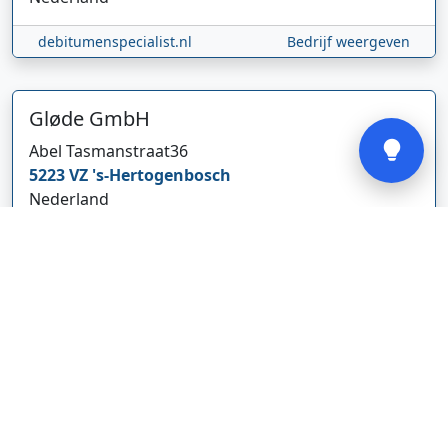
debitumenspecialist.nl
Bedrijf weergeven
Verstuur
Gløde GmbH
Abel Tasmanstraat
36
5223 VZ
's-Hertogenbosch
Nederland
glodebeheiztekleidung.de/
Bedrijf weergeven
CBDolie.nl
Laan ten Roode
2
5711 GC
Someren
Nederland
www.cbdolie.nl/
Bedrijf weergeven