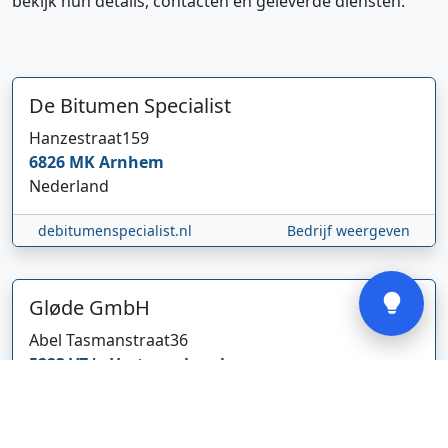
bekijk hun details, contacten en geleverde diensten.
Hi 👋 We horen graag uw feedback!
De Bitumen Specialist
Hanzestraat
159
6826 MK
Arnhem
Nederland
debitumenspecialist.nl
Bedrijf weergeven
Verstuur
Gløde GmbH
Abel Tasmanstraat
36
5223 VZ
's-Hertogenbosch
Nederland
glodebeheiztekleidung.de/
Bedrijf weergeven