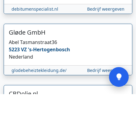
Hi 👋 We horen graag uw feedback!
debitumenspecialist.nl
Bedrijf weergeven
Gløde GmbH
Abel Tasmanstraat
36
5223 VZ
's-Hertogenbosch
Nederland
Verstuur
glodebeheiztekleidung.de/
Bedrijf weergeven
CBDolie.nl
Laan ten Roode
2
5711 GC
Someren
Nederland
www.cbdolie.nl/
Bedrijf weergeven