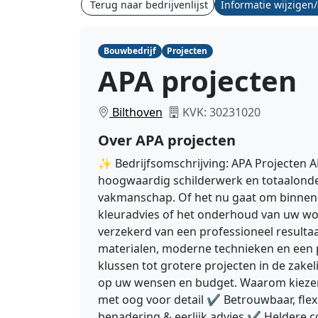
Terug naar bedrijvenlijst
Informatie wijzigen
Bouwbedrijf
Projecten
APA projecten
Bilthoven
KVK: 30231020
Over APA projecten
✨ Bedrijfsomschrijving: APA Projecten 
hoogwaardig schilderwerk en totaalonder
vakmanschap. Of het nu gaat om binnen-
kleuradvies of het onderhoud van uw won
verzekerd van een professioneel resulta
materialen, moderne technieken en een pa
klussen tot grotere projecten in de zakel
op uw wensen en budget. Waarom kiezen
met oog voor detail ✔ Betrouwbaar, flex
benadering & eerlijk advies ✔ Heldere c