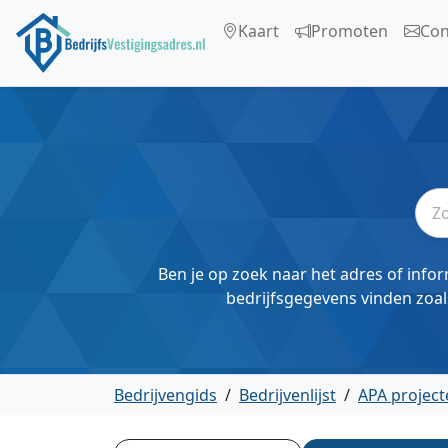
Kaart
Promoten
Con
Ben je op zoek naar het adres of infor
bedrijfsgegevens vinden zoal
Bedrijvengids
/
Bedrijvenlijst
/
APA project