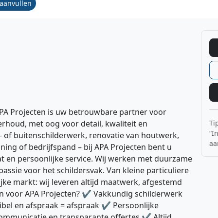
/aanvullen
APA Projecten is uw betrouwbare partner voor
Ti
houd, met oog voor detail, kwaliteit en
“I
 of buitenschilderwerk, renovatie van houtwerk,
aa
ing of bedrijfspand – bij APA Projecten bent u
at en persoonlijke service. Wij werken met duurzame
ssie voor het schildersvak. Van kleine particuliere
ijke markt: wij leveren altijd maatwerk, afgestemd
 voor APA Projecten? ✔ Vakkundig schilderwerk
ibel en afspraak = afspraak ✔ Persoonlijke
ommunicatie en transparante offertes ✔ Altijd