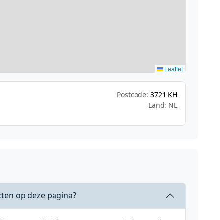
Leaflet
Postcode:
3721 KH
Land: NL
cten op deze pagina?