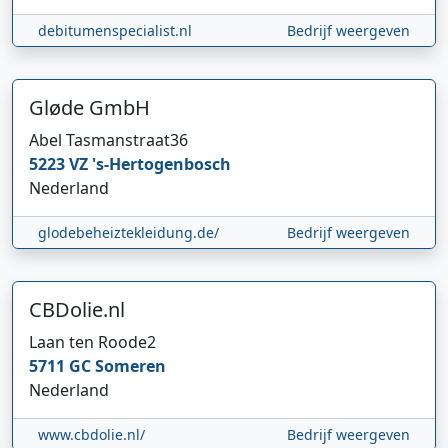
debitumenspecialist.nl
Bedrijf weergeven
Gløde GmbH
Abel Tasmanstraat
36
5223 VZ
's-Hertogenbosch
Nederland
glodebeheiztekleidung.de/
Bedrijf weergeven
CBDolie.nl
Laan ten Roode
2
5711 GC
Someren
Nederland
www.cbdolie.nl/
Bedrijf weergeven