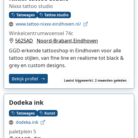
Nixxx tattoo studio
Tatoeages
Tattoo studio
www.tattoo-nixxx-eindhoven.nl/
Winkelcentrumwoensel 74c
5625AD
Noord-Brabant,Eindhoven
GGD-erkende tattooshop in Eindhoven voor alle
tattoo stijlen, van fine line en realisme tot black &
grey en custom designs.
Bekijk profiel
Laatst bijgewerkt: 2 maanden geleden
Dodeka ink
Tatoeages
Kunst
dodeka.ink
paletplein 5