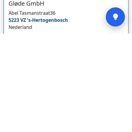
Gløde GmbH
Verstuur
Abel Tasmanstraat
36
5223 VZ
's-Hertogenbosch
Nederland
glodebeheiztekleidung.de/
Bedrijf weergeven
CBDolie.nl
Laan ten Roode
2
5711 GC
Someren
Nederland
www.cbdolie.nl/
Bedrijf weergeven
MOBPARTSTORE