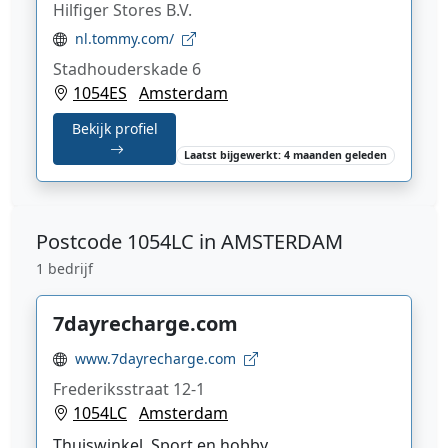
Hilfiger Stores B.V.
nl.tommy.com/
Stadhouderskade 6
1054ES
Amsterdam
Bekijk profiel
Laatst bijgewerkt: 4 maanden geleden
Postcode
1054LC in AMSTERDAM
1 bedrijf
7dayrecharge.com
www.7dayrecharge.com
Frederiksstraat 12-1
1054LC
Amsterdam
Thuiswinkel, Sport en hobby