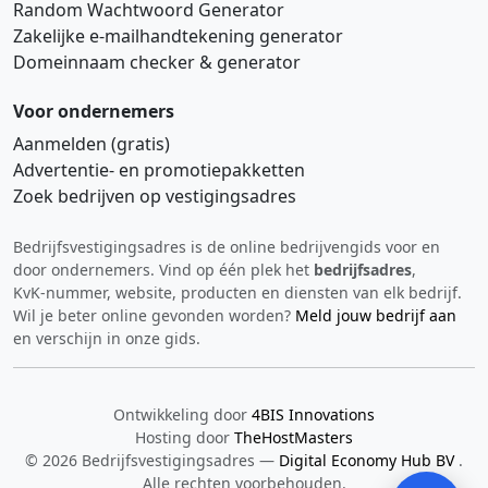
Random Wachtwoord Generator
Zakelijke e‑mailhandtekening generator
Domeinnaam checker & generator
Voor ondernemers
Aanmelden (gratis)
Advertentie‑ en promotiepakketten
Zoek bedrijven op vestigingsadres
Bedrijfsvestigingsadres is de online bedrijvengids voor en
Hi 👋 We horen graag uw feedback!
door ondernemers. Vind op één plek het
bedrijfsadres
,
KvK‑nummer, website, producten en diensten van elk bedrijf.
Wil je beter online gevonden worden?
Meld jouw bedrijf aan
en verschijn in onze gids.
Ontwikkeling door
4BIS Innovations
Hosting door
TheHostMasters
Verstuur
© 2026 Bedrijfsvestigingsadres —
Digital Economy Hub BV
.
Alle rechten voorbehouden.