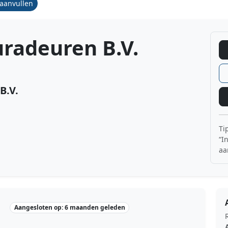
/aanvullen
radeuren B.V.
B.V.
Ti
“I
aa
Aangesloten op: 6 maanden geleden