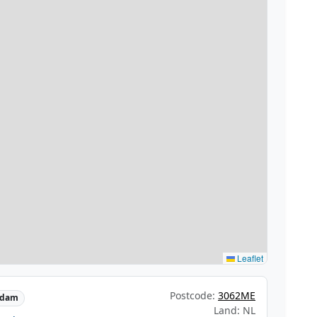
Leaflet
Postcode:
3062ME
rdam
Land: NL