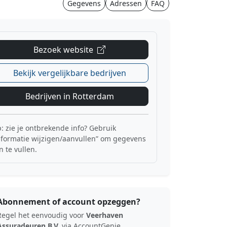
Gegevens
Adressen
FAQ
Bezoek website
Bekijk vergelijkbare bedrijven
Bedrijven in Rotterdam
p: zie je ontbrekende info? Gebruik
nformatie wijzigen/aanvullen” om gegevens
n te vullen.
Abonnement of account opzeggen?
Regel het eenvoudig voor
Veerhaven
Assuradeuren B.V.
via AccountGenie.