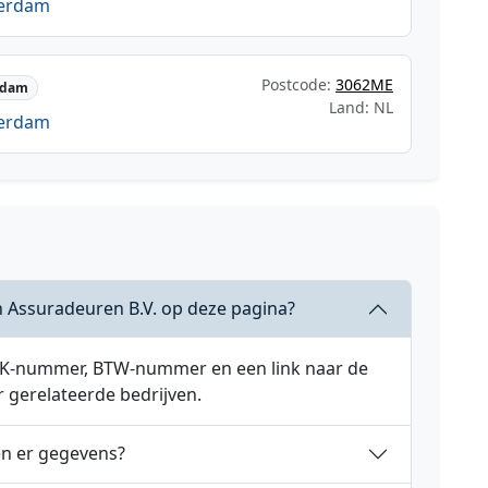
terdam
Postcode:
3062ME
rdam
Land: NL
terdam
 Assuradeuren B.V. op deze pagina?
 KVK-nummer, BTW-nummer en een link naar de
r gerelateerde bedrijven.
en er gegevens?