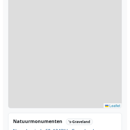
Leaflet
Natuurmonumenten
’s-Graveland