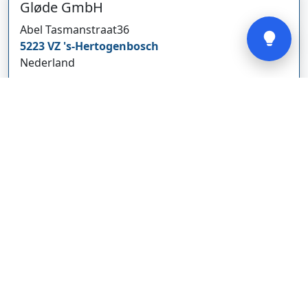
Gløde GmbH
Verstuur
Abel Tasmanstraat
36
5223 VZ
's-Hertogenbosch
Nederland
glodebeheiztekleidung.de/
Bedrijf weergeven
CBDolie.nl
Laan ten Roode
2
5711 GC
Someren
Nederland
www.cbdolie.nl/
Bedrijf weergeven
MOBPARTSTORE
Online winkel – levering in Nederland
67/1-13b