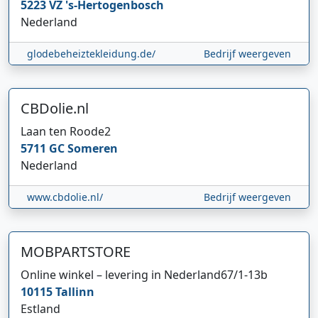
5223 VZ
's-Hertogenbosch
Nederland
glodebeheiztekleidung.de/
Bedrijf weergeven
CBDolie.nl
Laan ten Roode
2
5711 GC
Someren
Nederland
www.cbdolie.nl/
Bedrijf weergeven
MOBPARTSTORE
Online winkel – levering in Nederland
67/1-13b
10115
Tallinn
Estland