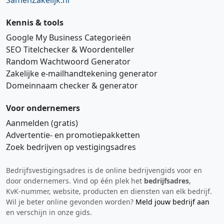
SamenZakelijk.nl
Kennis & tools
Google My Business Categorieën
SEO Titelchecker & Woordenteller
Random Wachtwoord Generator
Zakelijke e‑mailhandtekening generator
Domeinnaam checker & generator
Voor ondernemers
Aanmelden (gratis)
Advertentie‑ en promotiepakketten
Zoek bedrijven op vestigingsadres
Bedrijfsvestigingsadres is de online bedrijvengids voor en
Hi 👋 We horen graag uw feedback!
door ondernemers. Vind op één plek het
bedrijfsadres
,
KvK‑nummer, website, producten en diensten van elk bedrijf.
Wil je beter online gevonden worden?
Meld jouw bedrijf aan
en verschijn in onze gids.