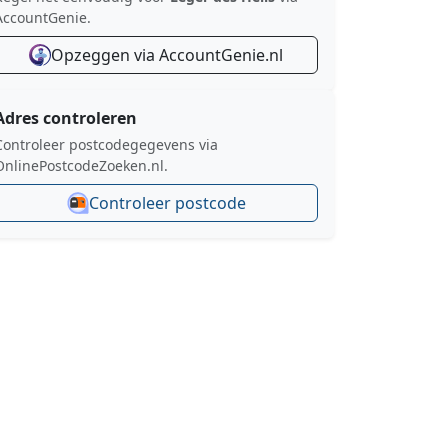
AccountGenie.
Opzeggen via AccountGenie.nl
Adres controleren
Controleer postcodegegevens via
OnlinePostcodeZoeken.nl.
Controleer postcode