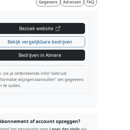
Gegevens
Adressen
FAQ
Bezoek website
Bekijk vergelijkbare bedrijven
Bedrijven in Almere
p: zie je ontbrekende info? Gebruik
nformatie wijzigen/aanvullen” om gegevens
n te vullen.
Abonnement of account opzeggen?
Regel het eenvoudig voor
Leger des Heils
via