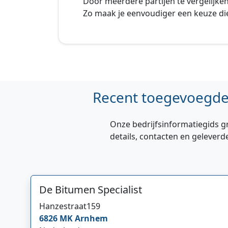
Door meerdere partijen te vergelijken k
Zo maak je eenvoudiger een keuze die
Recent toegevoegde 
Onze bedrijfsinformatiegids g
details, contacten en geleverd
De Bitumen Specialist
Hanzestraat
159
6826 MK
Arnhem