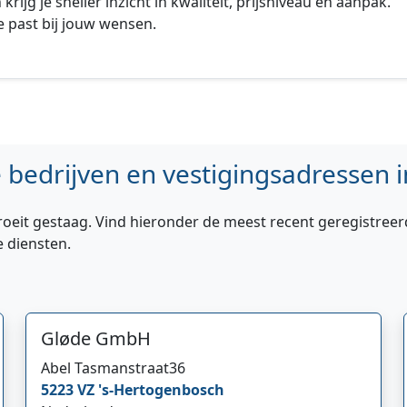
rijg je sneller inzicht in kwaliteit, prijsniveau en aanpak.
 past bij jouw wensen.
bedrijven en vestigingsadressen i
roeit gestaag. Vind hieronder de meest recent geregistreer
e diensten.
Gløde GmbH
Abel Tasmanstraat
36
5223 VZ
's-Hertogenbosch