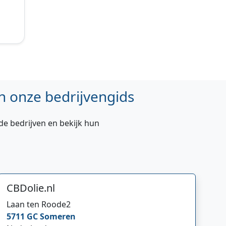
n onze bedrijvengids
de bedrijven en bekijk hun
CBDolie.nl
Laan ten Roode
2
5711 GC
Someren