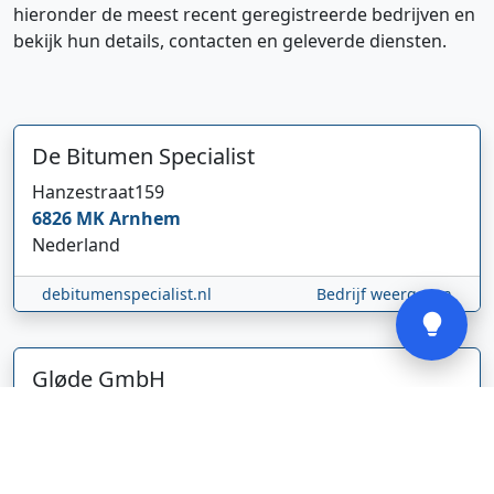
hieronder de meest recent geregistreerde bedrijven en
bekijk hun details, contacten en geleverde diensten.
Hi 👋 We horen graag uw feedback!
De Bitumen Specialist
Hanzestraat
159
6826 MK
Arnhem
Nederland
Verstuur
debitumenspecialist.nl
Bedrijf weergeven
Gløde GmbH
Abel Tasmanstraat
36
5223 VZ
's-Hertogenbosch
Nederland