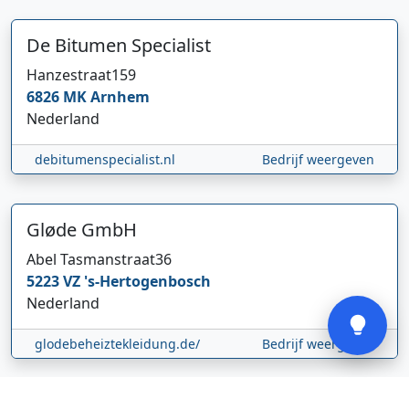
De Bitumen Specialist
Hanzestraat
159
6826 MK
Arnhem
Hi 👋 We horen graag uw feedback!
Nederland
debitumenspecialist.nl
Bedrijf weergeven
Gløde GmbH
Abel Tasmanstraat
36
5223 VZ
's-Hertogenbosch
Verstuur
Nederland
glodebeheiztekleidung.de/
Bedrijf weergeven