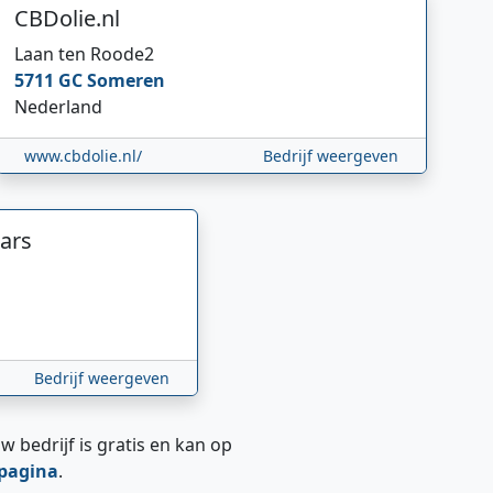
CBDolie.nl
Laan ten Roode
2
5711 GC
Someren
Nederland
www.cbdolie.nl/
Bedrijf weergeven
ars
Bedrijf weergeven
w bedrijf is gratis en kan op
epagina
.