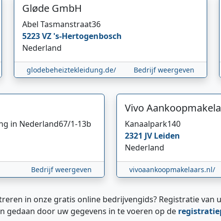
Gløde GmbH
Abel Tasmanstraat
36
5223 VZ
's-Hertogenbosch
Nederland
glodebeheiztekleidung.de/
Bedrijf weergeven
Vivo Aankoopmakela
ing in Nederland
67/1-13b
Kanaalpark
140
2321 JV
Leiden
Nederland
Bedrijf weergeven
vivoaankoopmakelaars.nl/
treren in onze gratis online bedrijvengids? Registratie van u
n gedaan door uw gegevens in te voeren op de
registrati