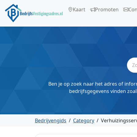
Kaart
Promoten
Con
Ben je op zoek naar het adres of infor
bedrijfsgegevens vinden zoal
Bedrijvengids
/
Category
/
Verhuizingsser