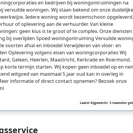
woningcorporaties en bedrijven bij woningontruimingen na
 bij vervuilde woningen. Wij staan bekend om onze duidelijk
e werkwijze. Iedere woning wordt bezemschoon opgeleverd
verhuur of oplevering aan de verhuurder. Van kleine
ingen: geen klus is te groot of te complex. Onze diensten
g bij overlijden Spoed woningontruiming Vervuilde wonin
 soorten afval en inboedel Verwijderen van vloer- en
n Oplevering volgens eisen van woningcorporaties Wij
tard, Geleen, Heerlen, Maastricht, Kerkrade en Roermond.
k op korte termijn starten. Wij kopen geen inboedel op en n
kend witgoed van maximaal 5 jaar oud kan in overleg in
Meer informatie of direct contact opnemen? Bezoek onze
nl
Laatst bijgewerkt: 3 maanden ge
gsservice