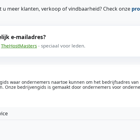
ilt u meer klanten, verkoop of vindbaarheid? Check onze
pro
lijk e-mailadres?
a
TheHostMasters
- speciaal voor leden.
engids waar ondernemers naartoe kunnen om het bedrijfsadres van he
n. Onze bedrijvengids is gemaakt door ondernemers voor ondern
vice