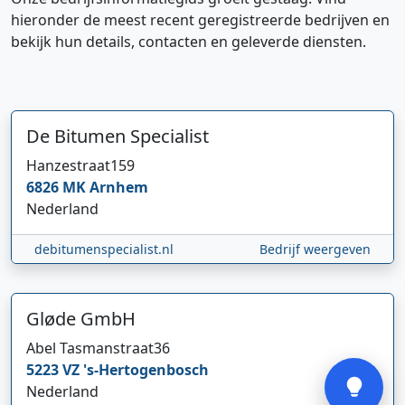
hieronder de meest recent geregistreerde bedrijven en
bekijk hun details, contacten en geleverde diensten.
De Bitumen Specialist
Hanzestraat
159
Hi 👋 We horen graag uw feedback!
6826 MK
Arnhem
Nederland
debitumenspecialist.nl
Bedrijf weergeven
Gløde GmbH
Abel Tasmanstraat
36
Verstuur
5223 VZ
's-Hertogenbosch
Nederland