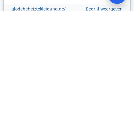
glodebeheiztekleidung.de/
Bedrijf weergeven
CBDolie.nl
Laan ten Roode
2
5711 GC
Someren
Nederland
www.cbdolie.nl/
Bedrijf weergeven
MOBPARTSTORE
Online winkel – levering in Nederland
67/1-13b
10115
Tallinn
Estland
www.mobpartstore.nl/
Bedrijf weergeven