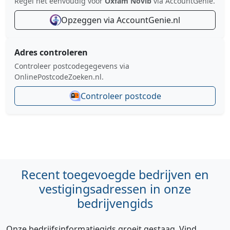
Regel het eenvoudig voor
Oxfam Novib
via AccountGenie.
Opzeggen via AccountGenie.nl
Adres controleren
Controleer postcodegegevens via
OnlinePostcodeZoeken.nl.
Controleer postcode
Recent toegevoegde bedrijven en
vestigingsadressen in onze
bedrijvengids
Onze bedrijfsinformatiegids groeit gestaag. Vind