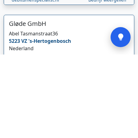
Gløde GmbH
Verstuur
Abel Tasmanstraat
36
5223 VZ
's-Hertogenbosch
Nederland
glodebeheiztekleidung.de/
Bedrijf weergeven
CBDolie.nl
Laan ten Roode
2
5711 GC
Someren
Nederland
www.cbdolie.nl/
Bedrijf weergeven