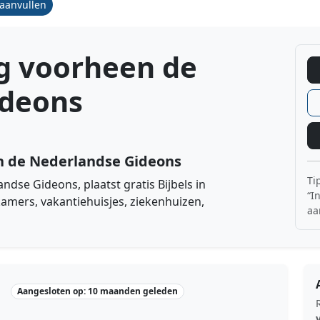
/aanvullen
ng voorheen de
ideons
n de Nederlandse Gideons
Ti
ndse Gideons, plaatst gratis Bijbels in
“I
amers, vakantiehuisjes, ziekenhuizen,
aa
Aangesloten op: 10 maanden geleden