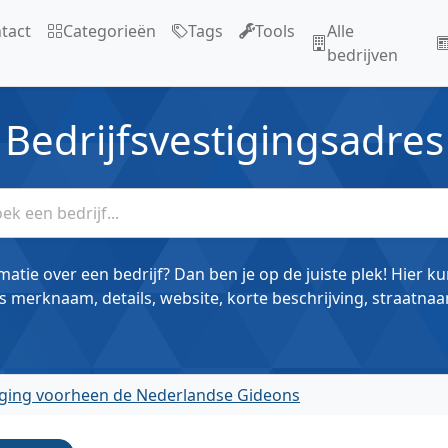
tact
Categorieën
Tags
Tools
Alle
bedrijven
Bedrijfsvestigingsadres
matie over een bedrijf? Dan ben je op de juiste plek! Hier k
s merknaam, details, website, korte beschrijving, straatnaa
iging voorheen de Nederlandse Gideons