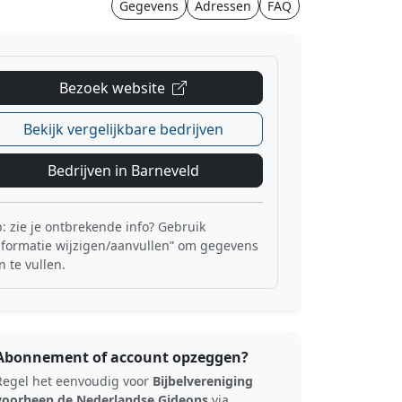
Gegevens
Adressen
FAQ
Bezoek website
Bekijk vergelijkbare bedrijven
Bedrijven in Barneveld
p: zie je ontbrekende info? Gebruik
nformatie wijzigen/aanvullen” om gegevens
n te vullen.
Abonnement of account opzeggen?
Regel het eenvoudig voor
Bijbelvereniging
voorheen de Nederlandse Gideons
via