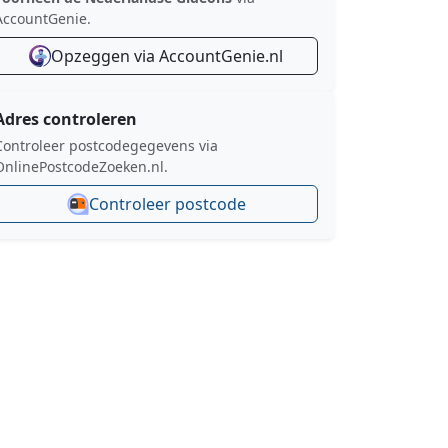
AccountGenie.
Opzeggen via AccountGenie.nl
Adres controleren
Controleer postcodegegevens via
OnlinePostcodeZoeken.nl.
Controleer postcode