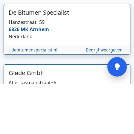
De Bitumen Specialist
Hanzestraat
159
6826 MK
Arnhem
Nederland
debitumenspecialist.nl
Bedrijf weergeven
Verstuur
Gløde GmbH
Abel Tasmanstraat
36
5223 VZ
's-Hertogenbosch
Nederland
glodebeheiztekleidung.de/
Bedrijf weergeven
CBDolie.nl