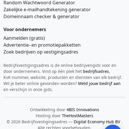
Random Wachtwoord Generator
Zakelijke e‑mailhandtekening generator
Domeinnaam checker & generator
Voor ondernemers
Aanmelden (gratis)
Advertentie‑ en promotiepakketten
Zoek bedrijven op vestigingsadres
Bedrijfsvestigingsadres is de online bedrijvengids voor en
Hi 👋 We horen graag uw feedback!
door ondernemers. Vind op één plek het
bedrijfsadres
,
KvK‑nummer, website, producten en diensten van elk bedrijf.
Wil je beter online gevonden worden?
Meld jouw bedrijf aan
en verschijn in onze gids.
Ontwikkeling door
4BIS Innovations
Hosting door
TheHostMasters
Verstuur
© 2026 Bedrijfsvestigingsadres —
Digital Economy Hub BV
.
Alle rechten voorbehouden.