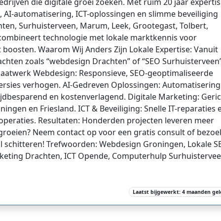
bedrijven die digitale groei zoeken. Met ruim 20 jaar expertis
, AI-automatisering, ICT-oplossingen en slimme beveiliging
ten, Surhuisterveen, Marum, Leek, Grootegast, Tolbert,
combineert technologie met lokale marktkennis voor
t boosten. Waarom Wij Anders Zijn Lokale Expertise: Vanuit
chten zoals “webdesign Drachten” of “SEO Surhuisterveen
. Maatwerk Webdesign: Responsieve, SEO-geoptimaliseerde
ersies verhogen. AI-Gedreven Oplossingen: Automatisering
tijdbesparend en kostenverlagend. Digitale Marketing: Geri
ngen en Friesland. ICT & Beveiliging: Snelle IT-reparaties 
te operaties. Resultaten: Honderden projecten leveren meer
 groeien? Neem contact op voor een gratis consult of bezoe
al schitteren! Trefwoorden: Webdesign Groningen, Lokale 
arketing Drachten, ICT Opende, Computerhulp Surhuistervee
Laatst bijgewerkt: 4 maanden ge