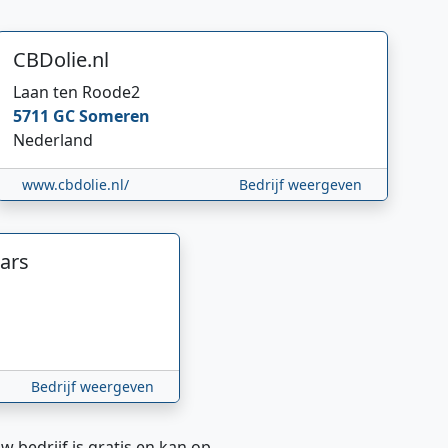
CBDolie.nl
Laan ten Roode
2
5711 GC
Someren
Nederland
www.cbdolie.nl/
Bedrijf weergeven
ars
Bedrijf weergeven
w bedrijf is gratis en kan op