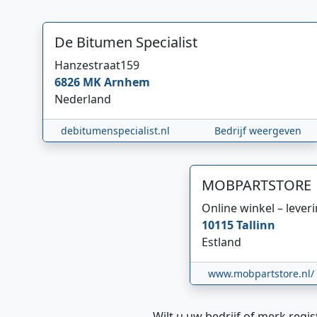
De Bitumen Specialist
Hanzestraat
159
6826 MK
Arnhem
Nederland
debitumenspecialist.nl
Bedrijf weergeven
MOBPARTSTORE
Online winkel – lever
10115
Tallinn
Estland
www.mobpartstore.nl/
Wilt u uw bedrijf of merk regis