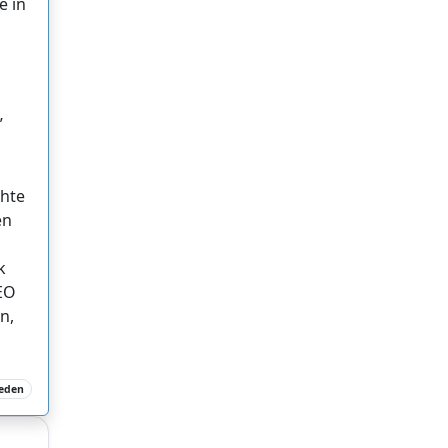
e in
”
chte
en
k
SEO
n,
leden