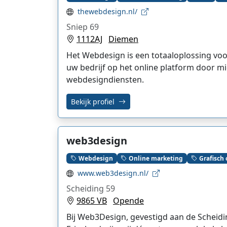
thewebdesign.nl/
Sniep 69
1112AJ
Diemen
Het Webdesign is een totaaloplossing voor
uw bedrijf op het online platform door m
webdesigndiensten.
Bekijk profiel
web3design
Webdesign
Online marketing
Grafisch
www.web3design.nl/
Scheiding 59
9865 VB
Opende
Bij Web3Design, gevestigd aan de Scheid