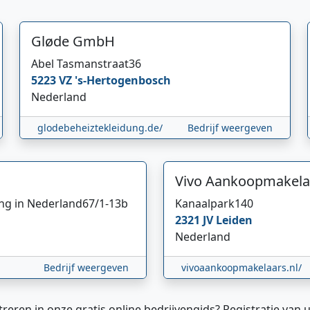
Gløde GmbH
Abel Tasmanstraat
36
5223 VZ
's-Hertogenbosch
Nederland
glodebeheiztekleidung.de/
Bedrijf weergeven
Vivo Aankoopmakela
ing in Nederland
67/1-13b
Kanaalpark
140
2321 JV
Leiden
Nederland
Bedrijf weergeven
vivoaankoopmakelaars.nl/
treren in onze gratis online bedrijvengids? Registratie van u