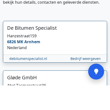
bekijk hun details, contacten en geleverde diensten.
Hi 👋 We horen graag uw feedback!
De Bitumen Specialist
Hanzestraat
159
6826 MK
Arnhem
Nederland
debitumenspecialist.nl
Bedrijf weergeven
Verstuur
Gløde GmbH
Abel Tasmanstraat
36
5223 VZ
's-Hertogenbosch
Nederland
glodebeheiztekleidung.de/
Bedrijf weergeven