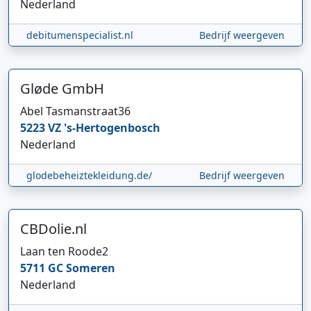
Nederland
debitumenspecialist.nl
Bedrijf weergeven
Gløde GmbH
Abel Tasmanstraat
36
5223 VZ
's-Hertogenbosch
Nederland
glodebeheiztekleidung.de/
Bedrijf weergeven
CBDolie.nl
Laan ten Roode
2
5711 GC
Someren
Nederland