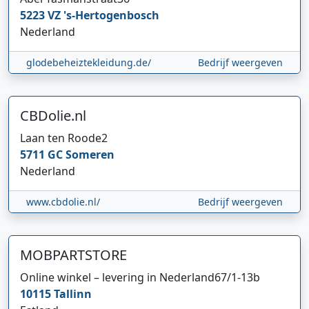
5223 VZ
's-Hertogenbosch
Nederland
glodebeheiztekleidung.de/
Bedrijf weergeven
CBDolie.nl
Laan ten Roode
2
5711 GC
Someren
Nederland
www.cbdolie.nl/
Bedrijf weergeven
MOBPARTSTORE
Online winkel – levering in Nederland
67/1-13b
10115
Tallinn