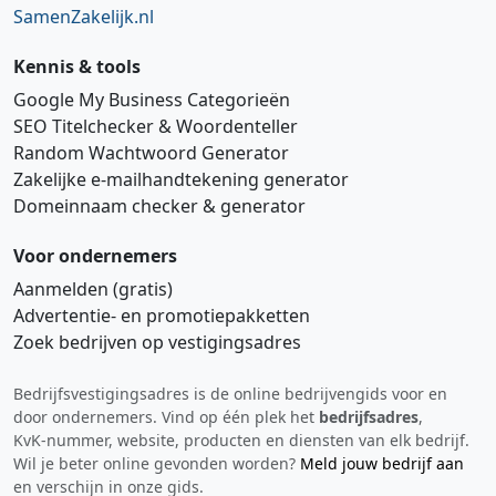
SamenZakelijk.nl
Kennis & tools
Google My Business Categorieën
SEO Titelchecker & Woordenteller
Random Wachtwoord Generator
Zakelijke e‑mailhandtekening generator
Domeinnaam checker & generator
Voor ondernemers
Aanmelden (gratis)
Advertentie‑ en promotiepakketten
Zoek bedrijven op vestigingsadres
Bedrijfsvestigingsadres is de online bedrijvengids voor en
Hi 👋 We horen graag uw feedback!
door ondernemers. Vind op één plek het
bedrijfsadres
,
KvK‑nummer, website, producten en diensten van elk bedrijf.
Wil je beter online gevonden worden?
Meld jouw bedrijf aan
en verschijn in onze gids.