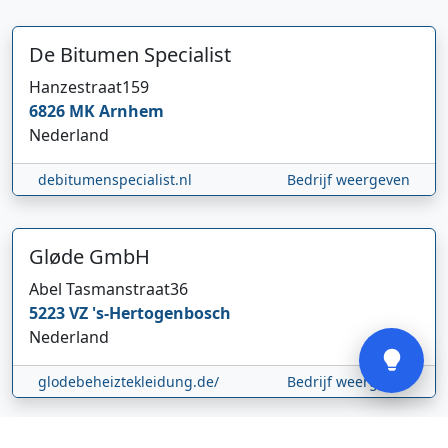
De Bitumen Specialist
Hanzestraat
159
6826 MK
Arnhem
Hi 👋 We horen graag uw feedback!
Nederland
debitumenspecialist.nl
Bedrijf weergeven
Gløde GmbH
Abel Tasmanstraat
36
5223 VZ
's-Hertogenbosch
Verstuur
Nederland
glodebeheiztekleidung.de/
Bedrijf weergeven