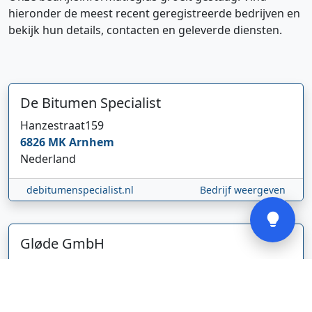
hieronder de meest recent geregistreerde bedrijven en
bekijk hun details, contacten en geleverde diensten.
Hi 👋 We horen graag uw feedback!
De Bitumen Specialist
Hanzestraat
159
6826 MK
Arnhem
Nederland
Verstuur
debitumenspecialist.nl
Bedrijf weergeven
Gløde GmbH
Abel Tasmanstraat
36
5223 VZ
's-Hertogenbosch
Nederland