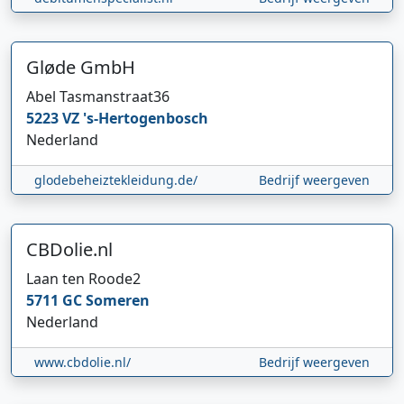
Gløde GmbH
Abel Tasmanstraat
36
5223 VZ
's-Hertogenbosch
Nederland
glodebeheiztekleidung.de/
Bedrijf weergeven
CBDolie.nl
Laan ten Roode
2
5711 GC
Someren
Nederland
www.cbdolie.nl/
Bedrijf weergeven