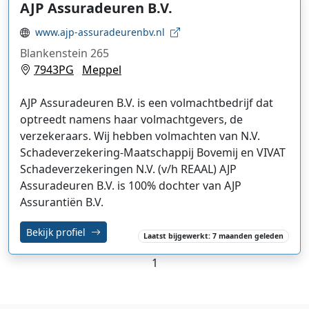
AJP Assuradeuren B.V.
www.ajp-assuradeurenbv.nl
Blankenstein 265
7943PG
Meppel
AJP Assuradeuren B.V. is een volmachtbedrijf dat
optreedt namens haar volmachtgevers, de
verzekeraars. Wij hebben volmachten van N.V.
Schadeverzekering-Maatschappij Bovemij en VIVAT
Schadeverzekeringen N.V. (v/h REAAL) AJP
Assuradeuren B.V. is 100% dochter van AJP
Assurantiën B.V.
Bekijk profiel
Laatst bijgewerkt: 7 maanden geleden
1