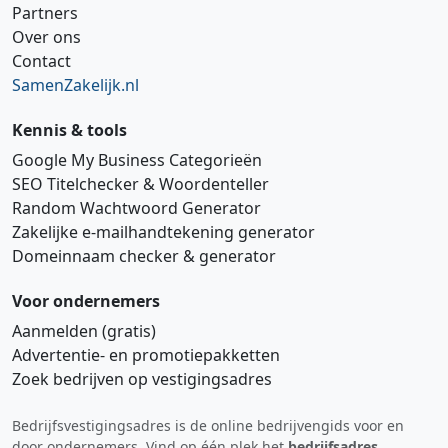
Partners
Over ons
Contact
SamenZakelijk.nl
Kennis & tools
Google My Business Categorieën
SEO Titelchecker & Woordenteller
Random Wachtwoord Generator
Zakelijke e‑mailhandtekening generator
Domeinnaam checker & generator
Voor ondernemers
Aanmelden (gratis)
Advertentie‑ en promotiepakketten
Zoek bedrijven op vestigingsadres
Bedrijfsvestigingsadres is de online bedrijvengids voor en
Hi 👋 We horen graag uw feedback!
door ondernemers. Vind op één plek het
bedrijfsadres
,