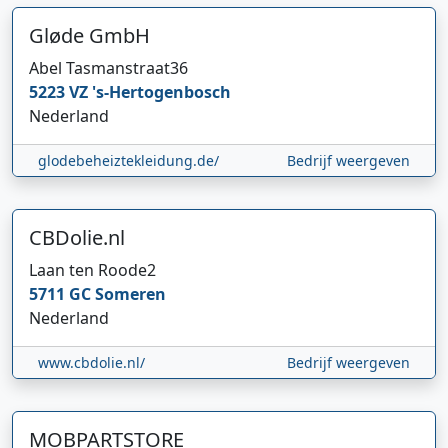
Gløde GmbH
Abel Tasmanstraat
36
5223 VZ
's-Hertogenbosch
Nederland
glodebeheiztekleidung.de/
Bedrijf weergeven
CBDolie.nl
Laan ten Roode
2
5711 GC
Someren
Nederland
www.cbdolie.nl/
Bedrijf weergeven
MOBPARTSTORE