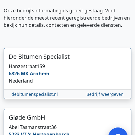
Onze bedrijfsinformatiegids groeit gestaag. Vind
hieronder de meest recent geregistreerde bedrijven en
bekijk hun details, contacten en geleverde diensten.
De Bitumen Specialist
Hanzestraat
159
Hi 👋 We horen graag uw feedback!
6826 MK
Arnhem
Nederland
debitumenspecialist.nl
Bedrijf weergeven
Gløde GmbH
Verstuur
Abel Tasmanstraat
36
5223 VZ
's-Hertogenbosch