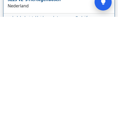
Nederland
glodebeheiztekleidung.de/
Bedrijf weergeven
CBDolie.nl
Laan ten Roode
2
5711 GC
Someren
Nederland
www.cbdolie.nl/
Bedrijf weergeven
MOBPARTSTORE
Online winkel – levering in Nederland
67/1-13b
10115
Tallinn
Estland