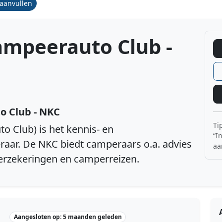
/aanvullen
mpeerauto Club -
 Club - NKC
Ti
to Club)
is het kennis- en
“I
eraar. De NKC
biedt camperaars o.a. advies
aa
erzekeringen en camperreizen.
Aangesloten op: 5 maanden geleden