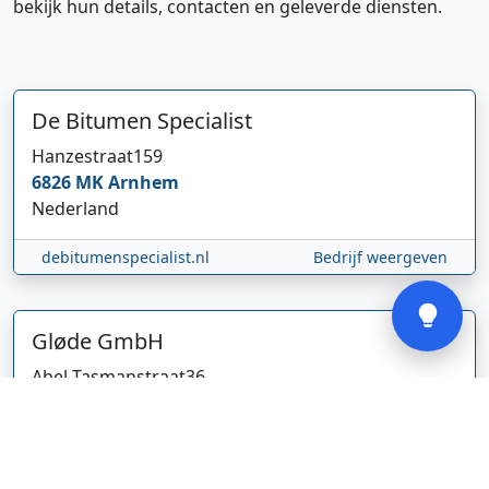
bekijk hun details, contacten en geleverde diensten.
Hi 👋 We horen graag uw feedback!
De Bitumen Specialist
Hanzestraat
159
6826 MK
Arnhem
Nederland
debitumenspecialist.nl
Bedrijf weergeven
Verstuur
Gløde GmbH
Abel Tasmanstraat
36
5223 VZ
's-Hertogenbosch
Nederland
glodebeheiztekleidung.de/
Bedrijf weergeven