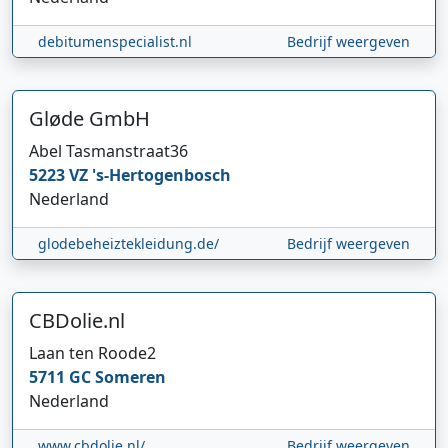
debitumenspecialist.nl
Bedrijf weergeven
Gløde GmbH
Abel Tasmanstraat
36
5223 VZ
's-Hertogenbosch
Nederland
glodebeheiztekleidung.de/
Bedrijf weergeven
CBDolie.nl
Laan ten Roode
2
5711 GC
Someren
Nederland
www.cbdolie.nl/
Bedrijf weergeven