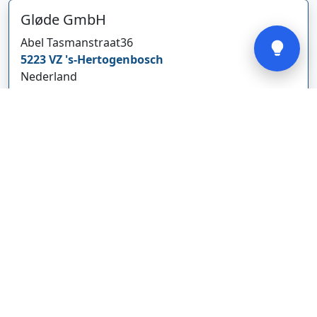
Gløde GmbH
Verstuur
Abel Tasmanstraat
36
5223 VZ
's-Hertogenbosch
Nederland
glodebeheiztekleidung.de/
Bedrijf weergeven
CBDolie.nl
Laan ten Roode
2
5711 GC
Someren
Nederland
www.cbdolie.nl/
Bedrijf weergeven
MOBPARTSTORE