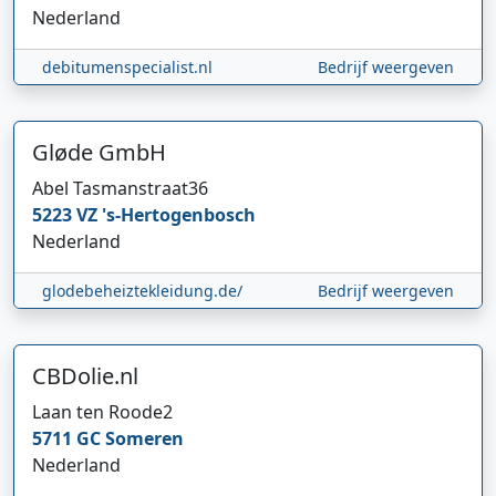
Nederland
debitumenspecialist.nl
Bedrijf weergeven
Gløde GmbH
Abel Tasmanstraat
36
5223 VZ
's-Hertogenbosch
Nederland
glodebeheiztekleidung.de/
Bedrijf weergeven
CBDolie.nl
Laan ten Roode
2
5711 GC
Someren
Nederland