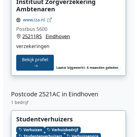
Instituut Zorgverzekering
Ambtenaren
www.iza.nl
Postbus 5600
25211RS
Eindhoven
verzekeringen
Bekijk profiel
Laatst bijgewerkt: 6 maanden geleden
Postcode
2521AC in Eindhoven
1 bedrijf
Studentverhuizers
Verhuizen
Verhuisbedrijf
Studentenverhuizers
Verhuisservice