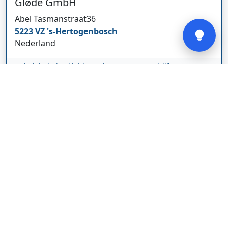
Gløde GmbH
Verstuur
Abel Tasmanstraat
36
5223 VZ
's-Hertogenbosch
Nederland
glodebeheiztekleidung.de/
Bedrijf weergeven
CBDolie.nl
Laan ten Roode
2
5711 GC
Someren
Nederland
www.cbdolie.nl/
Bedrijf weergeven
MOBPARTSTORE
Online winkel – levering in Nederland
67/1-13b