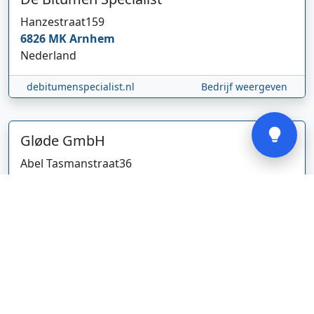
Hanzestraat
159
6826 MK
Arnhem
Nederland
debitumenspecialist.nl
Bedrijf weergeven
Verstuur
Gløde GmbH
Abel Tasmanstraat
36
5223 VZ
's-Hertogenbosch
Nederland
glodebeheiztekleidung.de/
Bedrijf weergeven
CBDolie.nl
Laan ten Roode
2