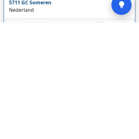
5711 GC
Someren
Nederland
www.cbdolie.nl/
Bedrijf weergeven
MOBPARTSTORE
Online winkel – levering in Nederland
67/1-13b
10115
Tallinn
Estland
www.mobpartstore.nl/
Bedrijf weergeven
Vivo Aankoopmakelaars
Kanaalpark
140
2321 JV
Leiden
Nederland