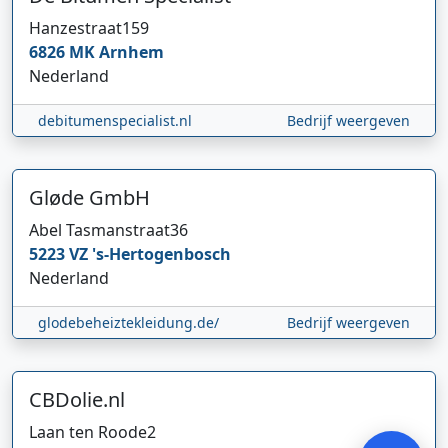
Hanzestraat
159
6826 MK
Arnhem
Nederland
debitumenspecialist.nl
Bedrijf weergeven
Gløde GmbH
Abel Tasmanstraat
36
Hi 👋 We horen graag uw feedback!
5223 VZ
's-Hertogenbosch
Nederland
glodebeheiztekleidung.de/
Bedrijf weergeven
CBDolie.nl
Verstuur
Laan ten Roode
2