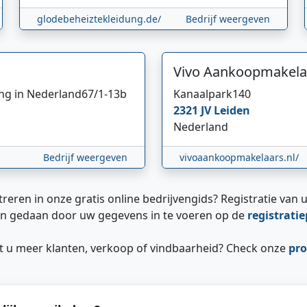
glodebeheiztekleidung.de/
Bedrijf weergeven
Vivo Aankoopmakela
ing in Nederland
67/1-13b
Kanaalpark
140
2321 JV
Leiden
Nederland
Bedrijf weergeven
vivoaankoopmakelaars.nl/
treren in onze gratis online bedrijvengids? Registratie van u
n gedaan door uw gegevens in te voeren op de
registrati
ilt u meer klanten, verkoop of vindbaarheid? Check onze
pro