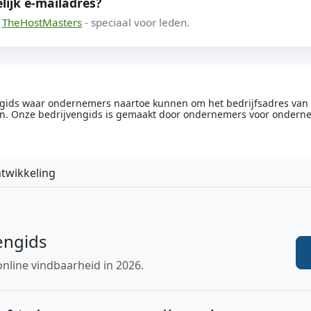
lijk e-mailadres?
a
TheHostMasters
- speciaal voor leden.
engids waar ondernemers naartoe kunnen om het bedrijfsadres van he
n. Onze bedrijvengids is gemaakt door ondernemers voor ondern
twikkeling
engids
online vindbaarheid in 2026.