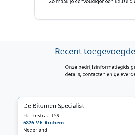
Zo maak je eenvoudiger een keuze die
Recent toegevoegde 
Onze bedrijfsinformatiegids g
details, contacten en geleverd
De Bitumen Specialist
Hanzestraat
159
6826 MK
Arnhem
Nederland