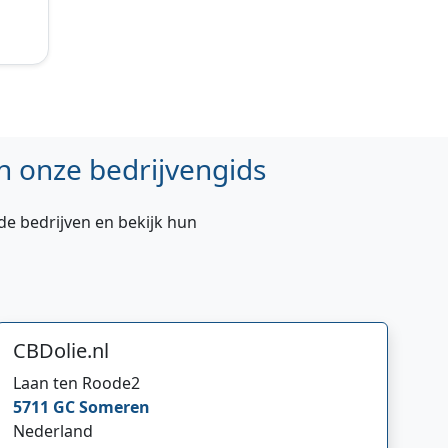
n onze bedrijvengids
de bedrijven en bekijk hun
CBDolie.nl
Laan ten Roode
2
5711 GC
Someren
Nederland