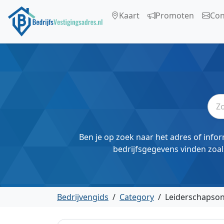
Kaart
Promoten
Con
Ben je op zoek naar het adres of infor
bedrijfsgegevens vinden zoal
Bedrijvengids
/
Category
/
Leiderschapson