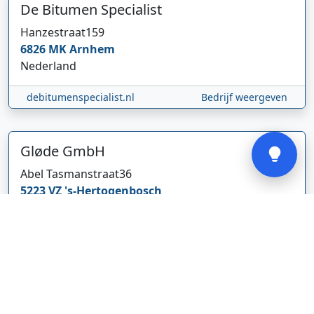
De Bitumen Specialist
Hanzestraat
159
6826 MK
Arnhem
Nederland
debitumenspecialist.nl
Bedrijf weergeven
Verstuur
Gløde GmbH
Abel Tasmanstraat
36
5223 VZ
's-Hertogenbosch
Nederland
glodebeheiztekleidung.de/
Bedrijf weergeven
CBDolie.nl