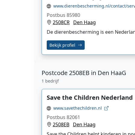
www.dierenbescherming.nl/contact/serv
Postbus 85980
2508CR
Den Haag
De dierenbescherming is een Nederland
Bekijk profiel
Postcode
2508EB in Den HaaG
1 bedrijf
Save the Children Nederland
www.savethechildren.nl
Postbus 82061
2508EB
Den Haag
Save the Children helpt kinderen in n