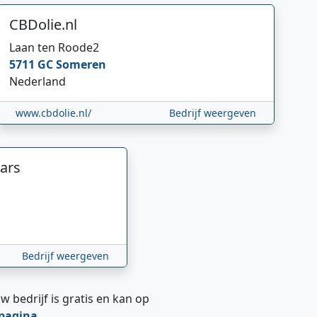
CBDolie.nl
Laan ten Roode
2
5711 GC
Someren
Nederland
www.cbdolie.nl/
Bedrijf weergeven
ars
Bedrijf weergeven
w bedrijf is gratis en kan op
epagina
.