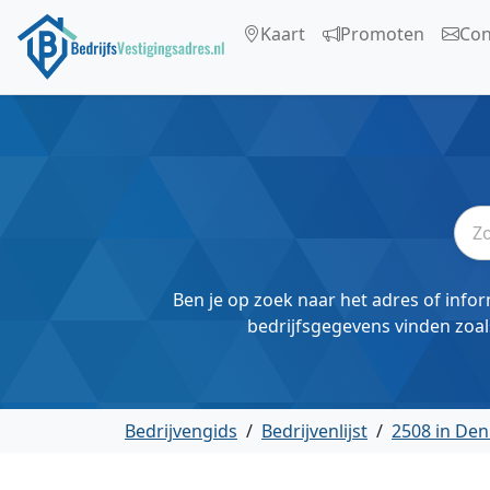
Kaart
Promoten
Con
Ben je op zoek naar het adres of infor
bedrijfsgegevens vinden zoal
Bedrijvengids
/
Bedrijvenlijst
/
2508 in De