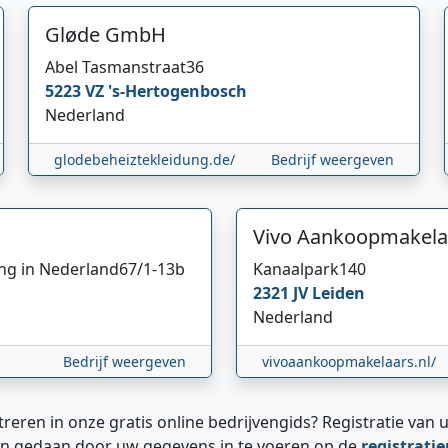
Gløde GmbH
Abel Tasmanstraat
36
5223 VZ
's-Hertogenbosch
Nederland
glodebeheiztekleidung.de/
Bedrijf weergeven
Vivo Aankoopmakela
ing in Nederland
67/1-13b
Kanaalpark
140
2321 JV
Leiden
Nederland
Bedrijf weergeven
vivoaankoopmakelaars.nl/
treren in onze gratis online bedrijvengids? Registratie van u
n gedaan door uw gegevens in te voeren op de
registrati