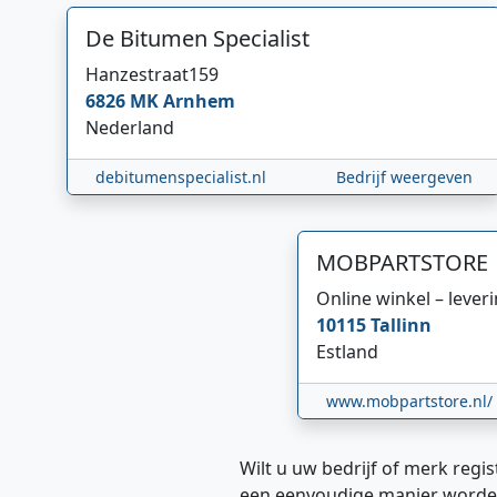
De Bitumen Specialist
Hanzestraat
159
6826 MK
Arnhem
Nederland
debitumenspecialist.nl
Bedrijf weergeven
MOBPARTSTORE
Online winkel – lever
10115
Tallinn
Estland
www.mobpartstore.nl/
Wilt u uw bedrijf of merk regis
een eenvoudige manier worde