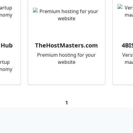
 Hub
TheHostMasters.com
4BI
Premium hosting for your
Vers
artup
website
maa
onomy
1